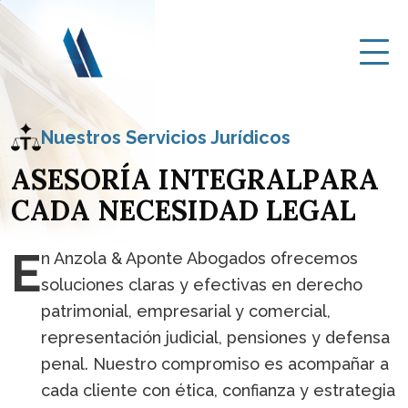
Nuestros Servicios Jurídicos
A
S
E
S
O
R
Í
A
I
N
T
E
G
R
A
L
P
A
R
A
C
A
D
A
N
E
C
E
S
I
D
A
D
L
E
G
A
L
E
n Anzola & Aponte Abogados ofrecemos
soluciones claras y efectivas en derecho
patrimonial, empresarial y comercial,
representación judicial, pensiones y defensa
penal. Nuestro compromiso es acompañar a
cada cliente con ética, confianza y estrategia