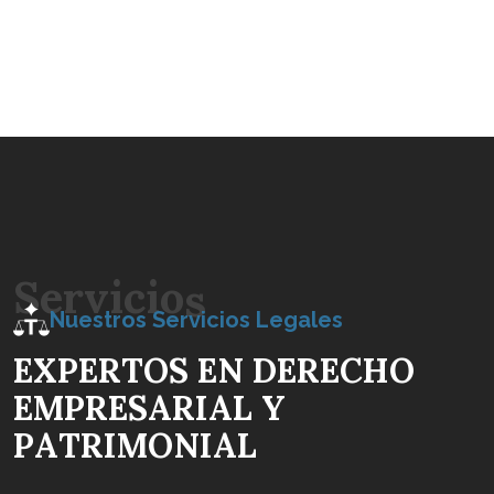
S
e
r
v
i
c
i
o
s
Nuestros Servicios Legales
E
X
P
E
R
T
O
S
E
N
D
E
R
E
C
H
O
E
M
P
R
E
S
A
R
I
A
L
Y
P
A
T
R
I
M
O
N
I
A
L