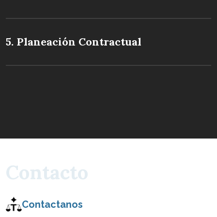
5. Planeación Contractual
C
o
n
t
a
c
t
o
Contactanos