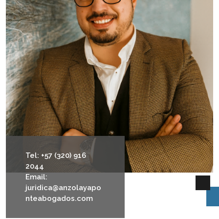
Tel: +57 (320) 916
2044
Email:
juridica@anzolayapo
nteabogados.com