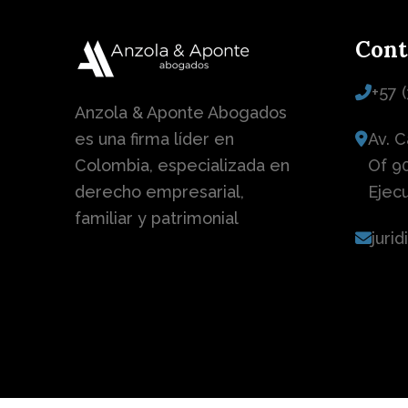
Cont
+57 
Anzola & Aponte Abogados
es una firma líder en
Av. C
Colombia, especializada en
Of 90
derecho empresarial,
Ejec
familiar y patrimonial
juri